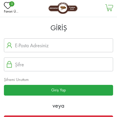
0
Favori Ü...
GİRİŞ
E-Posta Adresiniz
Şifre
Şifremi Unuttum
Giriş Yap
veya