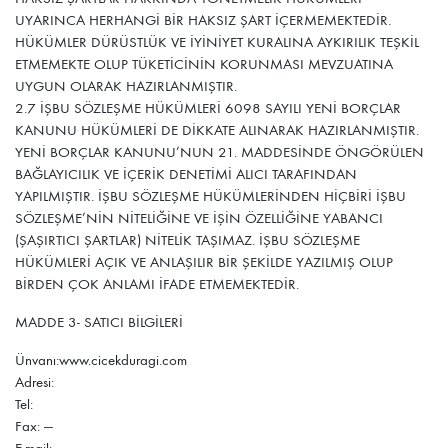
UYARINCA HERHANGİ BİR HAKSIZ ŞART İÇERMEMEKTEDİR.
HÜKÜMLER DÜRÜSTLÜK VE İYİNİYET KURALINA AYKIRILIK TEŞKİL
ETMEMEKTE OLUP TÜKETİCİNİN KORUNMASI MEVZUATINA
UYGUN OLARAK HAZIRLANMIŞTIR.
2.7 İŞBU SÖZLEŞME HÜKÜMLERİ 6098 SAYILI YENİ BORÇLAR
KANUNU HÜKÜMLERİ DE DİKKATE ALINARAK HAZIRLANMIŞTIR.
YENİ BORÇLAR KANUNU’NUN 21. MADDESİNDE ÖNGÖRÜLEN
BAĞLAYICILIK VE İÇERİK DENETİMİ ALICI TARAFINDAN
YAPILMIŞTIR. İŞBU SÖZLEŞME HÜKÜMLERİNDEN HİÇBİRİ İŞBU
SÖZLEŞME’NİN NİTELİĞİNE VE İŞİN ÖZELLİĞİNE YABANCI
(ŞAŞIRTICI ŞARTLAR) NİTELİK TAŞIMAZ. İŞBU SÖZLEŞME
HÜKÜMLERİ AÇIK VE ANLAŞILIR BİR ŞEKİLDE YAZILMIŞ OLUP
BİRDEN ÇOK ANLAMI İFADE ETMEMEKTEDİR.
MADDE 3- SATICI BİLGİLERİ
Ünvanı:www.cicekduragi.com
Adresi:
Tel:
Fax: ---