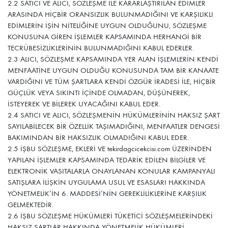
2.2 SATICI VE ALICI, SÖZLEŞME İLE KARARLAŞTIRILAN EDİMLER
ARASINDA HİÇBİR ORANSIZLIK BULUNMADIĞINI VE KARŞILIKLI
EDİMLERİN İŞİN NİTELİĞİNE UYGUN OLDUĞUNU, SÖZLEŞME
KONUSUNA GİREN İŞLEMLER KAPSAMINDA HERHANGİ BİR
TECRÜBESİZLİKLERİNİN BULUNMADIĞINI KABUL EDERLER.
2.3 ALICI, SÖZLEŞME KAPSAMINDA YER ALAN İŞLEMLERİN KENDİ
MENFAATİNE UYGUN OLDUĞU KONUSUNDA TAM BİR KANAATE
VARDIĞINI VE TÜM ŞARTLARA KENDİ ÖZGÜR İRADESİ İLE, HİÇBİR
GÜÇLÜK VEYA SIKINTI İÇİNDE OLMADAN, DÜŞÜNEREK,
İSTEYEREK VE BİLEREK UYACAĞINI KABUL EDER.
2.4 SATICI VE ALICI, SÖZLEŞMENİN HÜKÜMLERİNİN HAKSIZ ŞART
SAYILABİLECEK BİR ÖZELLİK TAŞIMADIĞINI, MENFAATLER DENGESİ
BAKIMINDAN BİR HAKSIZLIK OLMADIĞINI KABUL EDER.
2.5 İŞBU SÖZLEŞME, EKLERİ VE tekirdagcicekcisi.com ÜZERİNDEN
YAPILAN İŞLEMLER KAPSAMINDA TEDARİK EDİLEN BİLGİLER VE
ELEKTRONİK VASITALARLA ONAYLANAN KONULAR KAMPANYALI
SATIŞLARA İLİŞKİN UYGULAMA USUL VE ESASLARI HAKKINDA
YÖNETMELİK’İN 6. MADDESİ’NİN GEREKLİLİKLERİNE KARŞILIK
GELMEKTEDİR.
2.6 İŞBU SÖZLEŞME HÜKÜMLERİ TÜKETİCİ SÖZLEŞMELERİNDEKİ
HAKSIZ ŞARTLAR HAKKINDA YÖNETMELİK HÜKÜMLERİ