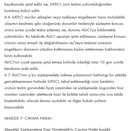
kayıtlarında iptal edilir ise, SATICI ürün teslimi yükümlülüğünden
kurtulmuş kabul edilir.
6.6 SATICI mücbir sebepler veya nakliyeyi engelleyen hava muhalefeti,
ulaşımın kesilmesi gibi olağanüstü durumlar nedeniyle sözleşme konusu
ürünü süresi içinde teslim edemez ise, durumu ALICI'ya bildirmekle
yükümlüdür. Bu takdirde ALICI siparişin iptal edilmesini, sözleşme konusu
ürünün varsa emsali ile değiştirilmesini ve/veya teslimat süresinin
engelleyici durumun ortadan kalkmasına kadar ertelenmesi haklarından
birini kullanabilir.
ALICI'nın çiçek siparişi iptal etmesi halinde ödediği tutar 10 gün içinde
kendisine iade edilir.
6.7 ALICI'nın iş bu sözleşmedeki ödeme yükümünün herhangi bir şekilde
gerçekleşmemesi halinde SATICI, tahsil edilemediği ürün bedelini,
ürünün teslim günündeki fiyatı üzerinden ve sözleşmede öngörülen faiz
oranları üzerinden işletilecek faizi ile birlikte tahsili amacıyla icra takibi
başlatılabilir, alacak davası açılabilir ve diğer hukuki yollara
başvurabilir.
MADDE 7- CAYMA HAKKI
Mesafeli Sözleşmelere Dair Yönetmelik'in Cayma Hakkı başlıklı