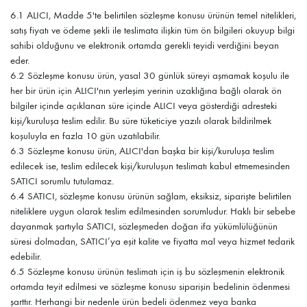
6.1 ALICI, Madde 5'te belirtilen sözleşme konusu ürünün temel nitelikleri,
satış fiyatı ve ödeme şekli ile teslimata ilişkin tüm ön bilgileri okuyup bilgi
sahibi olduğunu ve elektronik ortamda gerekli teyidi verdiğini beyan
eder.
6.2 Sözleşme konusu ürün, yasal 30 günlük süreyi aşmamak koşulu ile
her bir ürün için ALICI'nın yerleşim yerinin uzaklığına bağlı olarak ön
bilgiler içinde açıklanan süre içinde ALICI veya gösterdiği adresteki
kişi/kuruluşa teslim edilir. Bu süre tüketiciye yazılı olarak bildirilmek
koşuluyla en fazla 10 gün uzatılabilir.
6.3 Sözleşme konusu ürün, ALICI'dan başka bir kişi/kuruluşa teslim
edilecek ise, teslim edilecek kişi/kuruluşun teslimatı kabul etmemesinden
SATICI sorumlu tutulamaz.
6.4 SATICI, sözleşme konusu ürünün sağlam, eksiksiz, siparişte belirtilen
niteliklere uygun olarak teslim edilmesinden sorumludur. Haklı bir sebebe
dayanmak şartıyla SATICI, sözleşmeden doğan ifa yükümlülüğünün
süresi dolmadan, SATICI’ya eşit kalite ve fiyatta mal veya hizmet tedarik
edebilir.
6.5 Sözleşme konusu ürünün teslimatı için iş bu sözleşmenin elektronik
ortamda teyit edilmesi ve sözleşme konusu siparişin bedelinin ödenmesi
şarttır. Herhangi bir nedenle ürün bedeli ödenmez veya banka