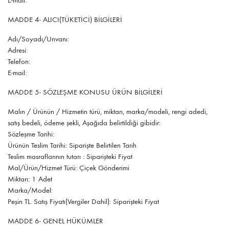
E-mail:
MADDE 4- ALICI(TÜKETİCİ) BİLGİLERİ
Adı/Soyadı/Unvanı:
Adresi:
Telefon:
E-mail:
MADDE 5- SÖZLEŞME KONUSU ÜRÜN BİLGİLERİ
Malın / Ürünün / Hizmetin türü, miktarı, marka/modeli, rengi adedi,
satış bedeli, ödeme şekli, Aşağıda belirtildiği gibidir:
Sözleşme Tarihi:
Ürünün Teslim Tarihi: Siparişte Belirtilen Tarih
Teslim masraflarının tutarı : Siparişteki Fiyat
Mal/Ürün/Hizmet Türü: Çiçek Gönderimi
Miktarı: 1 Adet
Marka/Model:
Peşin TL. Satış Fiyatı(Vergiler Dahil): Siparişteki Fiyat
MADDE 6- GENEL HÜKÜMLER