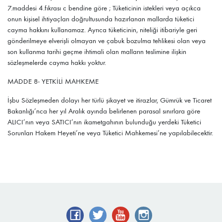
7.maddesi 4.fıkrası c bendine göre ; Tüketicinin istekleri veya açıkca
onun kişisel ihtiyaçları doğrultusunda hazırlanan mallarda tüketici
cayma hakkını kullanamaz. Ayrıca tüketicinin, niteliği itibariyle geri
gönderilmeye elverişli olmayan ve çabuk bozulma tehlikesi olan veya
son kullanma tarihi geçme ihtimali olan malların teslimine ilişkin
sözleşmelerde cayma hakkı yoktur.
MADDE 8- YETKİLİ MAHKEME
İşbu Sözleşmeden dolayı her türlü şikayet ve itirazlar, Gümrük ve Ticaret
Bakanlığı’nca her yıl Aralık ayında belirlenen parasal sınırlara göre
ALICI’nın veya SATICI’nın ikametgahının bulunduğu yerdeki Tüketici
Sorunları Hakem Heyeti’ne veya Tüketici Mahkemesi’ne yapılabilecektir.