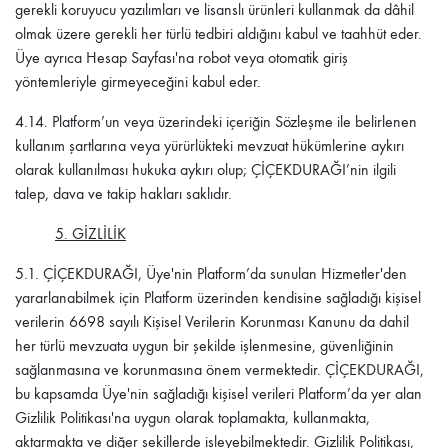
gerekli koruyucu yazılımları ve lisanslı ürünleri kullanmak da dâhil
olmak üzere gerekli her türlü tedbiri aldığını kabul ve taahhüt eder.
Üye ayrıca Hesap Sayfası'na robot veya otomatik giriş
yöntemleriyle girmeyeceğini kabul eder.
4.14.
Platform’un veya üzerindeki içeriğin Sözleşme ile belirlenen
kullanım şartlarına veya yürürlükteki mevzuat hükümlerine aykırı
olarak kullanılması hukuka aykırı olup;
ÇİÇEKDURAĞI
’nin ilgili
talep, dava ve takip hakları saklıdır.
5. GİZLİLİK
5.1. ÇİÇEKDURAĞI
, Üye'nin Platform’da sunulan Hizmetler'den
yararlanabilmek için Platform üzerinden kendisine sağladığı kişisel
verilerin 6698 sayılı Kişisel Verilerin Korunması Kanunu da dahil
her türlü mevzuata uygun bir şekilde işlenmesine, güvenliğinin
sağlanmasına ve korunmasına önem vermektedir.
ÇİÇEKDURAĞI
,
bu kapsamda Üye'nin sağladığı kişisel verileri Platform’da yer alan
Gizlilik Politikası'na uygun olarak toplamakta, kullanmakta,
aktarmakta ve diğer şekillerde işleyebilmektedir. Gizlilik Politikası,