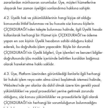
zararlardan münhasıran sorumludur. Üye, müşteri hizmetlerine
ulaşarak her zaman üyeliğini sonlandırma hakkına sahiptir.
4.2.
Üyelik hak ve yükümlülüklerinin hangi kişiye ait olduğu
konusunda ihtilaf bulunması ve bu hususta söz konusu kişilerin
ÇİÇEKDURAĞI
’nden talepte bulunması halinde, ilgili Üyelik hesabı
kullanılarak herhangi bir Hizmet için
ÇİÇEKDURAĞI
’ne ödeme
yapan en son kişinin Üyelik hesabının sahibi olduğunu kabul
ederek, bu doğrultuda işlem yapacaktır. Böyle bir durumda
ÇİÇEKDURAĞI
’nin Üyelik bilgileri, Üye işlemleri ve benzeri bilgiler
doğrultusunda işbu madde içerisinde belirtilen kuraldan bağımsız
olarak hareket etme hakkı saklıdır.
4.3.
Üye, Platform üzerinden görüntülediği ilanlarla ilgili herhangi
bir hukuki işlem veya satın alma süreci başlatmak istemesi halinde,
Websitesi'nde yer alanlar da dahil olmak üzere tüm gerekli yasal
yükümlülükleri ve yasal prosedürleri yerine getirmek zorunda
olduğunu, söz konusu yükümlülükler ve prosedürlerle ilgili olarak
ÇİÇEKDURAĞI
’nin herhangi bir sorumluluğunun bulunmadığını