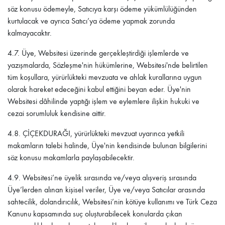
söz konusu ödemeyle, Satıcıya karşı ödeme yükümlülüğünden
kurtulacak ve ayrıca Satıcı’ya ödeme yapmak zorunda
kalmayacaktır.
4.7.
Üye, Websitesi üzerinde gerçekleştirdiği işlemlerde ve
yazışmalarda, Sözleşme'nin hükümlerine, Websitesi'nde belirtilen
tüm koşullara, yürürlükteki mevzuata ve ahlak kurallarına uygun
olarak hareket edeceğini kabul ettiğini beyan eder. Üye'nin
Websitesi dâhilinde yaptığı işlem ve eylemlere ilişkin hukuki ve
cezai sorumluluk kendisine aittir.
4.8.
ÇİÇEKDURAĞI
, yürürlükteki mevzuat uyarınca yetkili
makamların talebi halinde, Üye'nin kendisinde bulunan bilgilerini
söz konusu makamlarla paylaşabilecektir.
4.9.
Websitesi’ne üyelik sırasında ve/veya alışveriş sırasında
Üye’lerden alınan kişisel veriler, Üye ve/veya Satıcılar arasında
sahtecilik, dolandırıcılık, Websitesi’nin kötüye kullanımı ve Türk Ceza
Kanunu kapsamında suç oluşturabilecek konularda çıkan