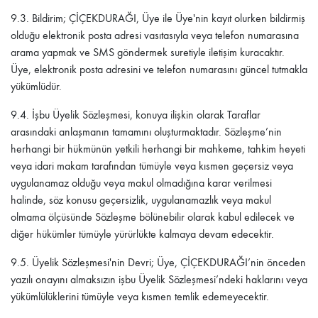
9.3.
Bildirim;
ÇİÇEKDURAĞI
, Üye ile Üye'nin kayıt olurken bildirmiş
olduğu elektronik posta adresi vasıtasıyla veya telefon numarasına
arama yapmak ve SMS göndermek suretiyle iletişim kuracaktır.
Üye, elektronik posta adresini ve telefon numarasını güncel tutmakla
yükümlüdür.
9.4.
İşbu Üyelik Sözleşmesi, konuya ilişkin olarak Taraflar
arasındaki anlaşmanın tamamını oluşturmaktadır. Sözleşme’nin
herhangi bir hükmünün yetkili herhangi bir mahkeme, tahkim heyeti
veya idari makam tarafından tümüyle veya kısmen geçersiz veya
uygulanamaz olduğu veya makul olmadığına karar verilmesi
halinde, söz konusu geçersizlik, uygulanamazlık veya makul
olmama ölçüsünde Sözleşme bölünebilir olarak kabul edilecek ve
diğer hükümler tümüyle yürürlükte kalmaya devam edecektir.
9.5.
Üyelik Sözleşmesi'nin Devri; Üye,
ÇİÇEKDURAĞI
’nin önceden
yazılı onayını almaksızın işbu Üyelik Sözleşmesi’ndeki haklarını veya
yükümlülüklerini tümüyle veya kısmen temlik edemeyecektir.