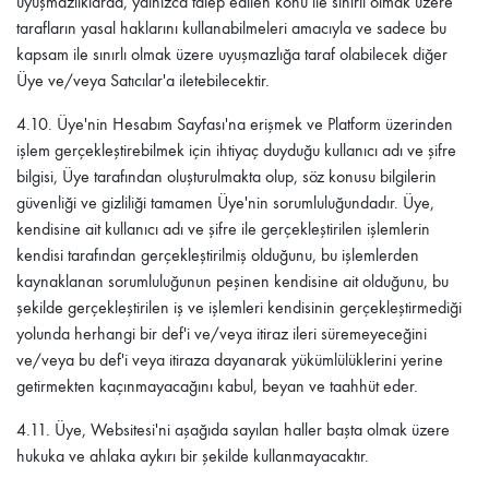
uyuşmazlıklarda, yalnızca talep edilen konu ile sınırlı olmak üzere
tarafların yasal haklarını kullanabilmeleri amacıyla ve sadece bu
kapsam ile sınırlı olmak üzere uyuşmazlığa taraf olabilecek diğer
Üye ve/veya Satıcılar'a iletebilecektir.
4.10.
Üye'nin Hesabım Sayfası'na erişmek ve Platform üzerinden
işlem gerçekleştirebilmek için ihtiyaç duyduğu kullanıcı adı ve şifre
bilgisi, Üye tarafından oluşturulmakta olup, söz konusu bilgilerin
güvenliği ve gizliliği tamamen Üye'nin sorumluluğundadır. Üye,
kendisine ait kullanıcı adı ve şifre ile gerçekleştirilen işlemlerin
kendisi tarafından gerçekleştirilmiş olduğunu, bu işlemlerden
kaynaklanan sorumluluğunun peşinen kendisine ait olduğunu, bu
şekilde gerçekleştirilen iş ve işlemleri kendisinin gerçekleştirmediği
yolunda herhangi bir def'i ve/veya itiraz ileri süremeyeceğini
ve/veya bu def'i veya itiraza dayanarak yükümlülüklerini yerine
getirmekten kaçınmayacağını kabul, beyan ve taahhüt eder.
4.11.
Üye, Websitesi'ni aşağıda sayılan haller başta olmak üzere
hukuka ve ahlaka aykırı bir şekilde kullanmayacaktır.