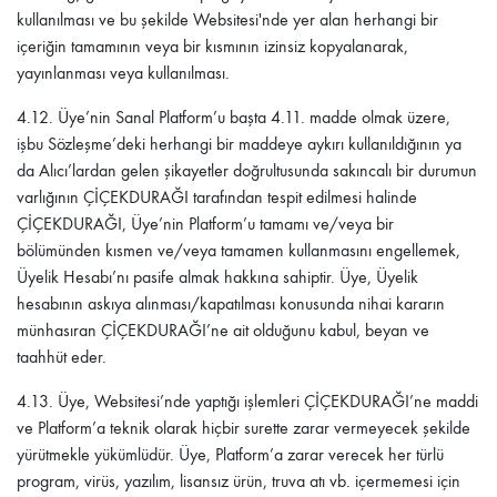
kullanılması ve bu şekilde Websitesi'nde yer alan herhangi bir
içeriğin tamamının veya bir kısmının izinsiz kopyalanarak,
yayınlanması veya kullanılması.
4.12.
Üye’nin Sanal Platform’u başta 4.11. madde olmak üzere,
işbu Sözleşme’deki herhangi bir maddeye aykırı kullanıldığının ya
da Alıcı’lardan gelen şikayetler doğrultusunda sakıncalı bir durumun
varlığının
ÇİÇEKDURAĞI
tarafından tespit edilmesi halinde
ÇİÇEKDURAĞI
, Üye’nin Platform’u tamamı ve/veya bir
bölümünden kısmen ve/veya tamamen kullanmasını engellemek,
Üyelik Hesabı’nı pasife almak hakkına sahiptir. Üye, Üyelik
hesabının askıya alınması/kapatılması konusunda nihai kararın
münhasıran
ÇİÇEKDURAĞI
’ne ait olduğunu kabul, beyan ve
taahhüt eder.
4.13
. Üye, Websitesi’nde yaptığı işlemleri
ÇİÇEKDURAĞI
’ne maddi
ve Platform’a teknik olarak hiçbir surette zarar vermeyecek şekilde
yürütmekle yükümlüdür. Üye, Platform’a zarar verecek her türlü
program, virüs, yazılım, lisansız ürün, truva atı vb. içermemesi için