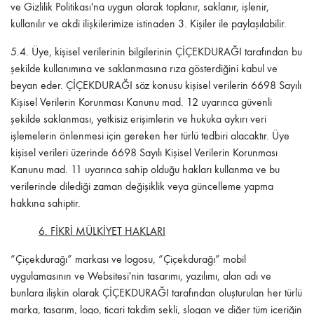
ve Gizlilik Politikası'na uygun olarak toplanır, saklanır, işlenir,
kullanılır ve akdi ilişkilerimize istinaden 3. Kişiler ile paylaşılabilir.
5.4.
Üye, kişisel verilerinin bilgilerinin
ÇİÇEKDURAĞI
tarafından bu
şekilde kullanımına ve saklanmasına rıza gösterdiğini kabul ve
beyan eder.
ÇİÇEKDURAĞI
söz konusu kişisel verilerin 6698 Sayılı
Kişisel Verilerin Korunması Kanunu mad. 12 uyarınca güvenli
şekilde saklanması, yetkisiz erişimlerin ve hukuka aykırı veri
işlemelerin önlenmesi için gereken her türlü tedbiri alacaktır. Üye
kişisel verileri üzerinde 6698 Sayılı Kişisel Verilerin Korunması
Kanunu mad. 11 uyarınca sahip olduğu hakları kullanma ve bu
verilerinde dilediği zaman değişiklik veya güncelleme yapma
hakkına sahiptir.
6. FİKRİ MÜLKİYET HAKLARI
“Çiçekdurağı”
markası ve logosu,
“Çiçekdurağı”
mobil
uygulamasının ve Websitesi'nin tasarımı, yazılımı, alan adı ve
bunlara ilişkin olarak
ÇİÇEKDURAĞI
tarafından oluşturulan her türlü
marka, tasarım, logo, ticari takdim şekli, slogan ve diğer tüm içeriğin