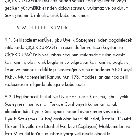
ÇİÇEKDURAĞI
ifası Mücbir Sebep sonucunda engellenen veya
geciken yükümlülüklerinden dolayı sorumlu tutulamaz ve bu durum
Sözleşme’nin bir ihlali olarak kabul edilemez.
9. MUHTELİF HÜKÜMLER
9.1.
Delil sözleşmesi;Üye, işbu Üyelik Sözleşmesi’nden doğabilecek
ihtilaflarda
ÇİÇEKDURAĞI
’nin resmi defter ve ticari kayıtları ile
ÇİÇEKDURAĞI
’nin veri tabanında, sunucularında tutulan e-arşiv
kayıtlarının, elektronik bilgilerin ve bilgisayar kayıtlarının, bağlayıcı,
kesin ve münhasır delil teşkil edeceğini ve bu maddenin 6100 sayılı
Hukuk Muhakemeleri Kanunu’nun 193. maddesi anlamında delil
sözleşmesi niteliğinde olduğunu kabul eder.
9.2.
Uygulanacak Hukuk ve Uyuşmazlıkların Çözümü; İşbu Üyelik
Sözleşmesi münhasıran Türkiye Cumhuriyeti kanunlarına tabi
olacaktır. İşbu Üyelik Sözleşmesi’nden kaynaklanan veya işbu
Üyelik Sözleşmesi ile bağlantılı olan her türlü ihtilaf, İstanbul Tüketici
Hakem Heyetleri ve İstanbul Merkez (Çağlayan) Mahkemeleri ve
İcra Müdürlükleri'nin münhasır yargı yetkisinde olacaktır.