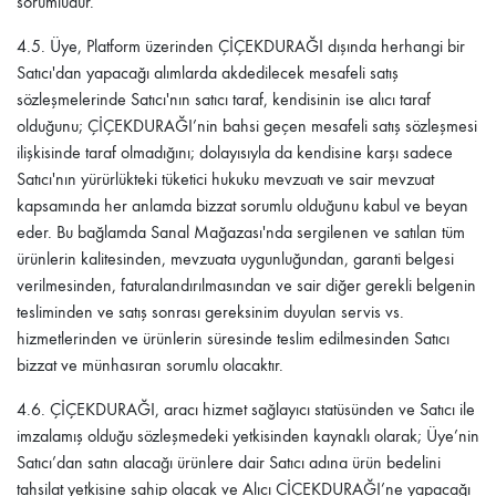
sorumludur.
4.5.
Üye, Platform üzerinden
ÇİÇEKDURAĞI
dışında herhangi bir
Satıcı'dan yapacağı alımlarda akdedilecek mesafeli satış
sözleşmelerinde Satıcı'nın satıcı taraf, kendisinin ise alıcı taraf
olduğunu;
ÇİÇEKDURAĞI
’nin bahsi geçen mesafeli satış sözleşmesi
ilişkisinde taraf olmadığını; dolayısıyla da kendisine karşı sadece
Satıcı'nın yürürlükteki tüketici hukuku mevzuatı ve sair mevzuat
kapsamında her anlamda bizzat sorumlu olduğunu kabul ve beyan
eder. Bu bağlamda Sanal Mağazası'nda sergilenen ve satılan tüm
ürünlerin kalitesinden, mevzuata uygunluğundan, garanti belgesi
verilmesinden, faturalandırılmasından ve sair diğer gerekli belgenin
tesliminden ve satış sonrası gereksinim duyulan servis vs.
hizmetlerinden ve ürünlerin süresinde teslim edilmesinden Satıcı
bizzat ve münhasıran sorumlu olacaktır.
4.6. ÇİÇEKDURAĞI
, aracı hizmet sağlayıcı statüsünden ve Satıcı ile
imzalamış olduğu sözleşmedeki yetkisinden kaynaklı olarak; Üye’nin
Satıcı’dan satın alacağı ürünlere dair Satıcı adına ürün bedelini
tahsilat yetkisine sahip olacak ve Alıcı
ÇİÇEKDURAĞI
’ne yapacağı