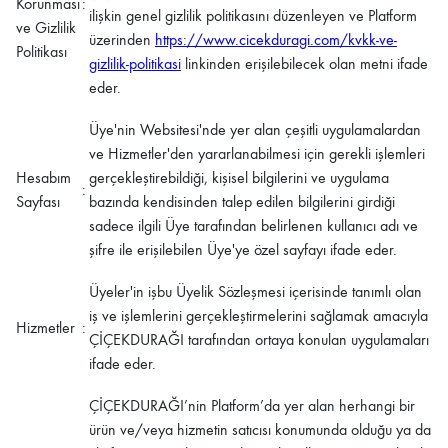
Korunması
:
ilişkin genel gizlilik politikasını düzenleyen ve Platform
ve Gizlilik
üzerinden
https://www.cicekduragi.com/kvkk-ve-
Politikası
gizlilik-politikasi
linkinden erişilebilecek olan metni ifade
eder.
Üye'nin Websitesi'nde yer alan çeşitli uygulamalardan
ve Hizmetler'den yararlanabilmesi için gerekli işlemleri
Hesabım
gerçekleştirebildiği, kişisel bilgilerini ve uygulama
:
Sayfası
bazında kendisinden talep edilen bilgilerini girdiği
sadece ilgili Üye tarafından belirlenen kullanıcı adı ve
şifre ile erişilebilen Üye'ye özel sayfayı ifade eder.
Üyeler'in işbu Üyelik Sözleşmesi içerisinde tanımlı olan
iş ve işlemlerini gerçekleştirmelerini sağlamak amacıyla
Hizmetler
:
ÇİÇEKDURAĞI
tarafından ortaya konulan uygulamaları
ifade eder.
ÇİÇEKDURAĞI
’nin Platform’da yer alan herhangi bir
ürün ve/veya hizmetin satıcısı konumunda olduğu ya da