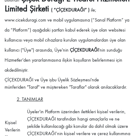
Limited Şirketi
( “ÇİÇEKDURAĞI” )
ile;
www.cicekduragi.com ve mobil uygulamasına (“Sanal Platform” ya
da “Platform”) aşağıdaki şartları kabul ederek üye olan websitesi
kullanıcısı veya mobil cihazlara kurulan uygulamalardan üye olan
kullanıcı ("Üye") arasında, Üye'nin
ÇİÇEKDURAĞI
'nin sunduğu
Hizmetler'den yararlanmasına ilişkin koşulların belirlenmesi için
akdedilmiştir.
ÇİÇEKDURAĞI
ve Üye işbu Üyelik Sözleşmesi'nde
münferiden "Taraf" ve müştereken "Taraflar" olarak anılacaklardır.
2. TANIMLAR
Üyeler'in Platform üzerinden ilettikleri kişisel verilerin,
ÇİÇEKDURAĞI
tarafından hangi amaçlarla ve ne
Kişisel
şekilde kullanılacağı gibi konular da dahil olmak üzere
Verilerin
ÇİÇEKDURAĞI
’nin kişisel verilere ve çerez kullanımına