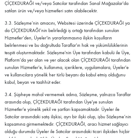
ÇİÇEKDURAĞI
ve/veya Satıcılar tarafından Sanal Mağazalar'da
satılan ürün ve/veya hizmetleri satın alabilecektir.
3.3.
Sözleşme’nin amacını, Websitesi üzerinde
ÇİÇEKDURAĞI
ya
da
ÇİÇEKDURAĞI
’nin belirlediği iş ortağı tarafından sunulan
Hizmetler’den, Üyeler'in yararlanmasına ilişkin koşulların
belirlenmesi ve bu doğrultuda Taraflar'ın hak ve yükümlülüklerinin
tespiti oluşturmaktadır. Sözleşme'nin Üye tarafından kabulü ile Üye,
Platform’da yer alan ve yer alacak olan
ÇİÇEKDURAĞI
tarafından
sunulan Hizmetler'e, kullanıma, içeriklere, uygulamalara, Üyeler'e
ve kullanıcılara yönelik her türlü beyanı da kabul etmiş olduğunu
kabul, beyan ve taahhüt eder.
3.4.
Şüpheye mahal vermemek adına, Sözleşme, yalnızca Taraflar
arasında olup,
ÇİÇEKDURAĞI
tarafından Üye'ye sunulan
Hizmetler'e yönelik şekil ve şartları kapsamaktadır. Üyeler ile
Satıcılar arasındaki satış ilişkisi, ayrı bir ilişki olup, işbu Sözleşme’nin
kapsamına girmemektedir.
ÇİÇEKDURAĞI
, aracı hizmet sağlayıcı
olduğu durumda Üyeler ile Satıcılar arasındaki ticari ilişkiden hiçbir