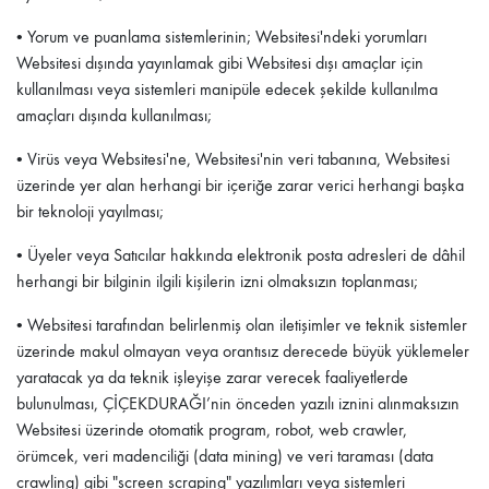
• Yorum ve puanlama sistemlerinin; Websitesi'ndeki yorumları
Websitesi dışında yayınlamak gibi Websitesi dışı amaçlar için
kullanılması veya sistemleri manipüle edecek şekilde kullanılma
amaçları dışında kullanılması;
• Virüs veya Websitesi'ne, Websitesi'nin veri tabanına, Websitesi
üzerinde yer alan herhangi bir içeriğe zarar verici herhangi başka
bir teknoloji yayılması;
• Üyeler veya Satıcılar hakkında elektronik posta adresleri de dâhil
herhangi bir bilginin ilgili kişilerin izni olmaksızın toplanması;
• Websitesi tarafından belirlenmiş olan iletişimler ve teknik sistemler
üzerinde makul olmayan veya orantısız derecede büyük yüklemeler
yaratacak ya da teknik işleyişe zarar verecek faaliyetlerde
bulunulması,
ÇİÇEKDURAĞI
’nin önceden yazılı iznini alınmaksızın
Websitesi üzerinde otomatik program, robot, web crawler,
örümcek, veri madenciliği (data mining) ve veri taraması (data
crawling) gibi "screen scraping" yazılımları veya sistemleri