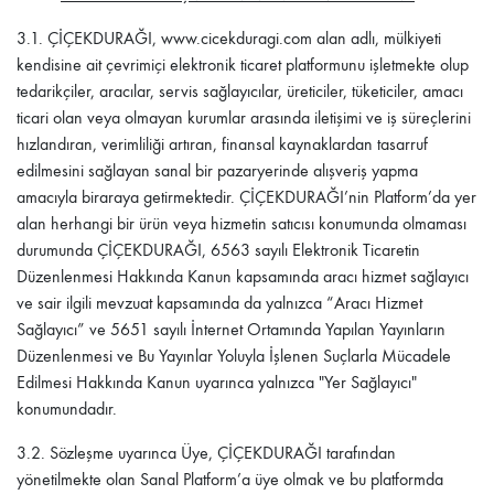
3.1. ÇİÇEKDURAĞI
, www.cicekduragi.com alan adlı, mülkiyeti
kendisine ait çevrimiçi elektronik ticaret platformunu işletmekte olup
tedarikçiler, aracılar, servis sağlayıcılar, üreticiler, tüketiciler, amacı
ticari olan veya olmayan kurumlar arasında iletişimi ve iş süreçlerini
hızlandıran, verimliliği artıran, finansal kaynaklardan tasarruf
edilmesini sağlayan sanal bir pazaryerinde alışveriş yapma
amacıyla biraraya getirmektedir.
ÇİÇEKDURAĞI
’nin Platform’da yer
alan herhangi bir ürün veya hizmetin satıcısı konumunda olmaması
durumunda
ÇİÇEKDURAĞI
, 6563 sayılı Elektronik Ticaretin
Düzenlenmesi Hakkında Kanun kapsamında aracı hizmet sağlayıcı
ve sair ilgili mevzuat kapsamında da yalnızca “Aracı Hizmet
Sağlayıcı” ve 5651 sayılı İnternet Ortamında Yapılan Yayınların
Düzenlenmesi ve Bu Yayınlar Yoluyla İşlenen Suçlarla Mücadele
Edilmesi Hakkında Kanun uyarınca yalnızca "Yer Sağlayıcı"
konumundadır.
3.2.
Sözleşme uyarınca Üye,
ÇİÇEKDURAĞI
tarafından
yönetilmekte olan Sanal Platform’a üye olmak ve bu platformda