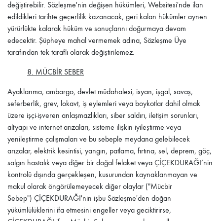
değiştirebilir. Sözleşme'nin değişen hükümleri, Websitesi'nde ilan
edildikleri tarihte geçerlilik kazanacak, geri kalan hükümler aynen
yürürlükte kalarak hüküm ve sonuçlarını doğurmaya devam
edecektir. Şüpheye mahal vermemek adına, Sözleşme Üye
tarafından tek taraflı olarak değiştirilemez.
8. MÜCBİR SEBER
Ayaklanma, ambargo, devlet müdahalesi, isyan, işgal, savaş,
seferberlik, grev, lokavt, iş eylemleri veya boykotlar dahil olmak
üzere işçi-işveren anlaşmazlıkları, siber saldırı, iletişim sorunları,
altyapı ve internet arızaları, sisteme ilişkin iyileştirme veya
yenileştirme çalışmaları ve bu sebeple meydana gelebilecek
arızalar, elektrik kesintisi, yangın, patlama, fırtına, sel, deprem, göç,
salgın hastalık veya diğer bir doğal felaket veya
ÇİÇEKDURAĞI
’nin
kontrolü dışında gerçekleşen, kusurundan kaynaklanmayan ve
makul olarak öngörülemeyecek diğer olaylar ("Mücbir
Sebep")
ÇİÇEKDURAĞI
'nin işbu Sözleşme'den doğan
yükümlülüklerini ifa etmesini engeller veya geciktirirse,