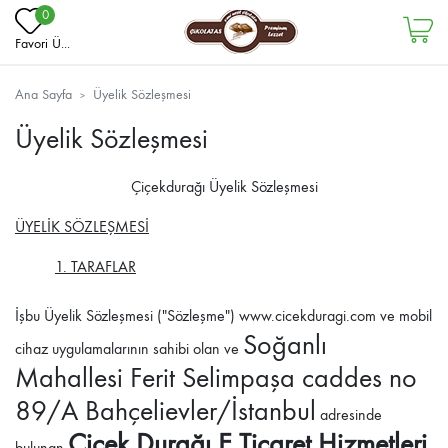
0
Favori Ü...
Ana Sayfa
Üyelik Sözleşmesi
Üyelik Sözleşmesi
Çiçekdurağı Üyelik Sözleşmesi
ÜYELİK SÖZLEŞMESİ
1. TARAFLAR
İşbu Üyelik Sözleşmesi ("Sözleşme") www.cicekduragi.com ve mobil
Soğanlı
cihaz uygulamalarının sahibi olan ve
Mahallesi Ferit Selimpaşa caddes no
89/A Bahçelievler/İstanbul
adresinde
Çiçek Durağı E Ticaret Hizmetleri
bulunan