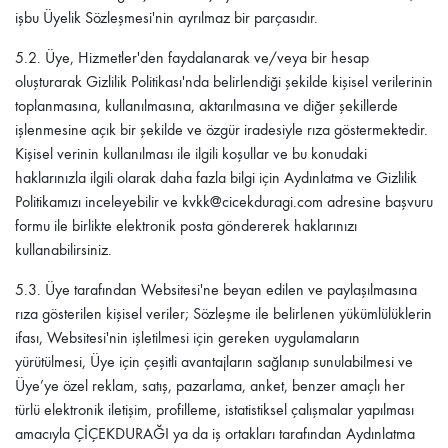
işbu Üyelik Sözleşmesi'nin ayrılmaz bir parçasıdır.
5.2.
Üye, Hizmetler'den faydalanarak ve/veya bir hesap
oluşturarak Gizlilik Politikası'nda belirlendiği şekilde kişisel verilerinin
toplanmasına, kullanılmasına, aktarılmasına ve diğer şekillerde
işlenmesine açık bir şekilde ve özgür iradesiyle rıza göstermektedir.
Kişisel verinin kullanılması ile ilgili koşullar ve bu konudaki
haklarınızla ilgili olarak daha fazla bilgi için Aydınlatma ve Gizlilik
Politikamızı inceleyebilir ve kvkk@cicekduragi.com adresine başvuru
formu ile birlikte elektronik posta göndererek haklarınızı
kullanabilirsiniz.
5.3.
Üye tarafından Websitesi'ne beyan edilen ve paylaşılmasına
rıza gösterilen kişisel veriler; Sözleşme ile belirlenen yükümlülüklerin
ifası, Websitesi'nin işletilmesi için gereken uygulamaların
yürütülmesi, Üye için çeşitli avantajların sağlanıp sunulabilmesi ve
Üye’ye özel reklam, satış, pazarlama, anket, benzer amaçlı her
türlü elektronik iletişim, profilleme, istatistiksel çalışmalar yapılması
amacıyla
ÇİÇEKDURAĞI
ya da iş ortakları tarafından Aydınlatma