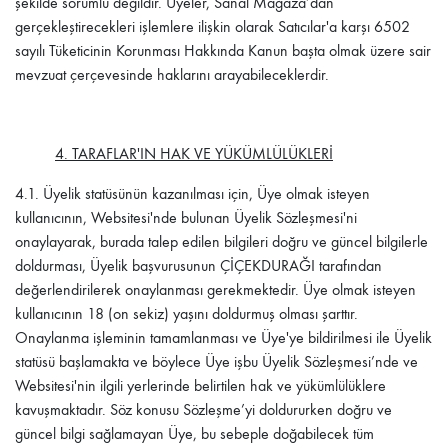
şekilde sorumlu değildir. Üyeler, Sanal Mağaza’dan
gerçekleştirecekleri işlemlere ilişkin olarak Satıcılar'a karşı 6502
sayılı Tüketicinin Korunması Hakkında Kanun başta olmak üzere sair
mevzuat çerçevesinde haklarını arayabileceklerdir.
4. TARAFLAR'IN HAK VE YÜKÜMLÜLÜKLERİ
4.1.
Üyelik statüsünün kazanılması için, Üye olmak isteyen
kullanıcının, Websitesi'nde bulunan Üyelik Sözleşmesi'ni
onaylayarak, burada talep edilen bilgileri doğru ve güncel bilgilerle
doldurması, Üyelik başvurusunun
ÇİÇEKDURAĞI
tarafından
değerlendirilerek onaylanması gerekmektedir. Üye olmak isteyen
kullanıcının 18 (on sekiz) yaşını doldurmuş olması şarttır.
Onaylanma işleminin tamamlanması ve Üye'ye bildirilmesi ile Üyelik
statüsü başlamakta ve böylece Üye işbu Üyelik Sözleşmesi’nde ve
Websitesi'nin ilgili yerlerinde belirtilen hak ve yükümlülüklere
kavuşmaktadır. Söz konusu Sözleşme’yi doldururken doğru ve
güncel bilgi sağlamayan Üye, bu sebeple doğabilecek tüm