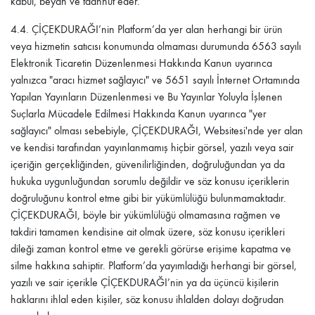
kabul, beyan ve taahhüt eder.
4.4.
ÇİÇEKDURAĞI
’nin Platform’da yer alan herhangi bir ürün
veya hizmetin satıcısı konumunda olmaması durumunda 6563 sayılı
Elektronik Ticaretin Düzenlenmesi Hakkında Kanun uyarınca
yalnızca "aracı hizmet sağlayıcı" ve 5651 sayılı İnternet Ortamında
Yapılan Yayınların Düzenlenmesi ve Bu Yayınlar Yoluyla İşlenen
Suçlarla Mücadele Edilmesi Hakkında Kanun uyarınca "yer
sağlayıcı" olması sebebiyle,
ÇİÇEKDURAĞI
, Websitesi'nde yer alan
ve kendisi tarafından yayınlanmamış hiçbir görsel, yazılı veya sair
içeriğin gerçekliğinden, güvenilirliğinden, doğruluğundan ya da
hukuka uygunluğundan sorumlu değildir ve söz konusu içeriklerin
doğruluğunu kontrol etme gibi bir yükümlülüğü bulunmamaktadır.
ÇİÇEKDURAĞI
, böyle bir yükümlülüğü olmamasına rağmen ve
takdiri tamamen kendisine ait olmak üzere, söz konusu içerikleri
dileği zaman kontrol etme ve gerekli görürse erişime kapatma ve
silme hakkına sahiptir. Platform’da yayımladığı herhangi bir görsel,
yazılı ve sair içerikle
ÇİÇEKDURAĞI
’nin ya da üçüncü kişilerin
haklarını ihlal eden kişiler, söz konusu ihlalden dolayı doğrudan