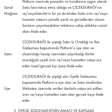
Platform üzerinde prosedür ve kurallarına uygun olarak
Sanal
Satıcı’lara tahsis etmiş olduğu ve
ÇİÇEKDURAĞI
’nin
:
Mağaza
ve/veyaSatıcılar'ın bir ya da birden fazla ürün ve/veya
hizmetin satışına yönelik içerik ve görsellerden oluşan
ilanlarını yayınlayabilme imkânına sahip oldukları sanal
alanı ifade eder.
ÇİÇEKDURAĞI
ile yaptığı Satıcı İş Ortaklığı ve İlan
Sözleşmesi kapsamında Platform’a üye olan ve
Satıcı
:
oluşturduğu hesap üzerinden yayınladığı ilanlar
aracılığıyla çeşitli ürün ve/veya hizmetleri satışa arz
eden tüzel/gerçek kişi üyeyi ifade eder.
ÇİÇEKDURAĞI
ile yaptığı işbu Üyelik Sözleşmesi
kapsamında Platform’a üye olan ve Satıcı tarafından
Üye
:
Websitesi üzerinde verilen ilanlarla satışa arz edilen
ürün ve/veya hizmetleri satın alan gerçek kişiyi ifade
eder.
3. ÜYELİK SÖZLEŞMESİ'NİN AMACI VE KAPSAMI