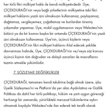
her türlü fikri mülkiyet hakkı ile kendi mülkiyetindedir. Üye,
ÇİÇEKDURAĞI
’nin veya bağlı şirketlerinin mülkiyetine tabi fikri
mülkiyet haklarını yazılı izni olmaksızın kullanamaz, paylaşamaz,
dağıtamaz, sergileyemez, çoğaltamaz ve bunlardan türemiş
çalışmalar yapamaz. Üye, mobil uygulamasının veya Websitesi'nin
bütünü ya da bir kısmını başka bir ortamda
ÇİÇEKDURAĞI
’nin yazılı
izni olmaksızın kullanamaz. Üye'nin, üçüncü kişilerin veya
ÇİÇEKDURAĞI
’nin fikri mülkiyet haklarını ihlal edecek şekilde
davranması halinde, Üye,
ÇİÇEKDURAĞI
’nin ve/veya söz konusu
üçüncü kişinin tüm doğrudan ve dolaylı zararları ile masraflarını
tazmin etmekle yükümlüdür.
7. SÖZLEŞME DEĞİŞİKLİKLER
ÇİÇEKDURAĞI
, tamamen kendi takdirine bağlı olmak üzere, işbu
Üyelik Sözleşmesi'ni ve Platform’da yer alan Aydınlatma ve Gizlilik
Politikası da dahil her türlü politikayı, hüküm ve şartı uygun göreceği
herhangi bir zamanda, yürürlükteki mevzuat hükümlerine aykırı
olmamak kaydıyla Websitesi'nde ilan ederek tek taraflı olarak